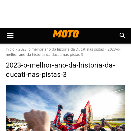
Início
2023: o melhor ano da história da Ducati nas pistas
2023-o-
melhor-ano-da-historia-da-ducati-nas-pistas-3
2023-o-melhor-ano-da-historia-da-
ducati-nas-pistas-3