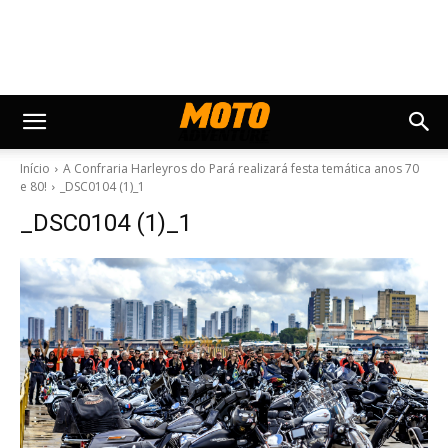
Início
A Confraria Harleyros do Pará realizará festa temática anos 70
e 80!
_DSC0104 (1)_1
_DSC0104 (1)_1