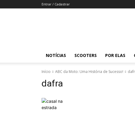
Entrar / Cadastrar
Revista
Moto
Adventure
NOTÍCIAS
SCOOTERS
POR ELAS
Início
ABC da Moto: Uma História de Sucesso!
daf
dafra