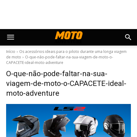
Início
Os acessórios ideais para o piloto durante uma longa viagem
de moto
O-que-não-pode-faltar-na-sua-viagem-de-moto-o-
CAPACETE-ideal-moto-adventure
O-que-não-pode-faltar-na-sua-
viagem-de-moto-o-CAPACETE-ideal-
moto-adventure