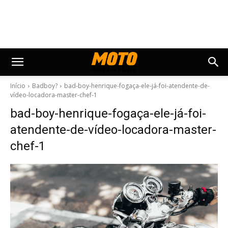
Início
Badboy?
bad-boy-henrique-fogaça-ele-já-foi-atendente-de-
vídeo-locadora-master-chef-1
bad-boy-henrique-fogaça-ele-já-foi-
atendente-de-vídeo-locadora-master-
chef-1