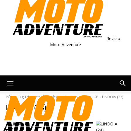
Revista
Moto Adventure
Início
Big Trip: Rota das Belezas – Destino Lindóia – SP
LINDOIA (23)
LINDOIA (23)