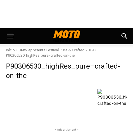
Início
BMW apresenta Festival Pure & Crafted 2019
P90306530_highRes_pure–crafted-on-the
P90306530_highRes_pure–crafted-
on-the
- Advertisment -