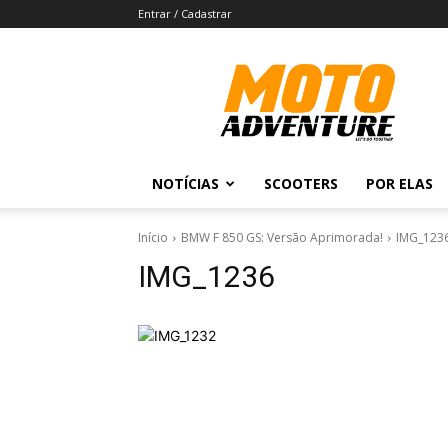
Entrar / Cadastrar
Revista
Moto
Adventure
NOTÍCIAS
SCOOTERS
POR ELAS
Início
BMW F 850 GS: Versão Aprimorada!
IMG_123
IMG_1236