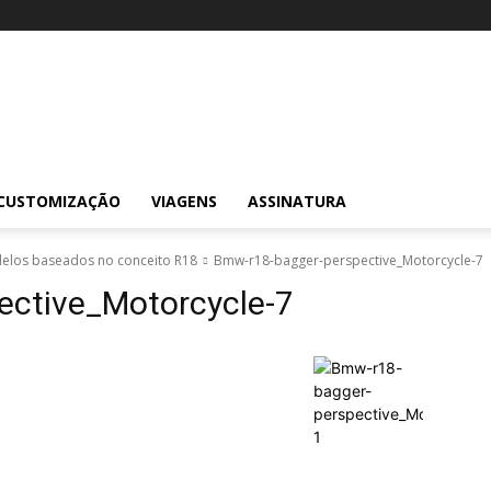
CUSTOMIZAÇÃO
VIAGENS
ASSINATURA
delos baseados no conceito R18
Bmw-r18-bagger-perspective_Motorcycle-7
ective_Motorcycle-7