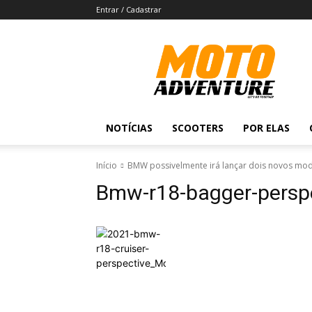
Entrar / Cadastrar
Revista
Moto
Adventure
NOTÍCIAS
SCOOTERS
POR ELAS
Início
BMW possivelmente irá lançar dois novos mo
Bmw-r18-bagger-persp