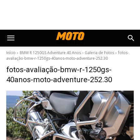
Início
BMW R 1250GS Adventure 40 Anos – Galeria de Fotos
fotos-
avaliação-bmw-r-1250gs-40anos-moto-adventure-252.30
fotos-avaliação-bmw-r-1250gs-
40anos-moto-adventure-252.30