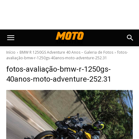
Início
BMW R 1250GS Adventure 40 Anos – Galeria de Fotos
fotos-
avaliação-bmw-r-1250gs-40anos-moto-adventure-252.31
fotos-avaliação-bmw-r-1250gs-
40anos-moto-adventure-252.31