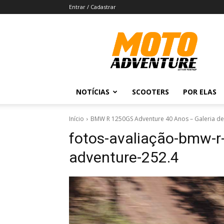
Entrar / Cadastrar
Revista
Moto
Adventure
NOTÍCIAS
SCOOTERS
POR ELAS
Início
BMW R 1250GS Adventure 40 Anos – Galeria de
fotos-avaliação-bmw
adventure-252.4