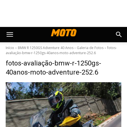
Início
BMW R 1250GS Adventure 40 Anos – Galeria de Fotos
fotos-
avaliação-bmw-r-1250gs-40anos-moto-adventure-252.6
fotos-avaliação-bmw-r-1250gs-
40anos-moto-adventure-252.6