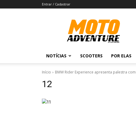
Entrar / Cadastrar
Revista
Moto
Adventure
NOTÍCIAS
SCOOTERS
POR ELAS
Início
BMW Rider Experience apresenta palestra com
12