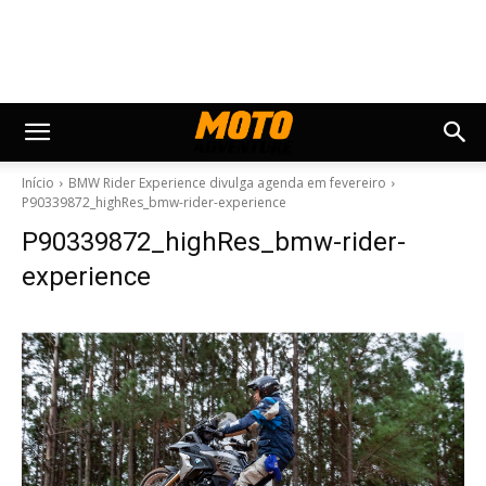
Início
BMW Rider Experience divulga agenda em fevereiro
P90339872_highRes_bmw-rider-experience
P90339872_highRes_bmw-rider-
experience