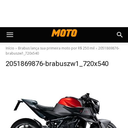
Início
Brabus lança sua primeira moto por R$ 250 mil
2051869876-
brabuszw1_720x540
2051869876-brabuszw1_720x540