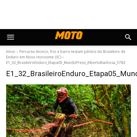
Início
Percurso técnico, frio e barro testam pilotos do Brasileiro de
Enduro em Novo Horizonte (SC)
E1_32_BrasileiroEnduro_Etapa05_MundoPress_AlbertoBarbosa_5783
E1_32_BrasileiroEnduro_Etapa05_Mun