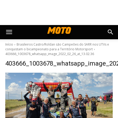
Início
Brasileiros Castro/Roldan são Campeões do SARR nos UTVs e
conquistam o bicampeonato para a Território Motorsport
403666_1003678_whatsapp_image_2022_02_26_at_13.02.36
403666_1003678_whatsapp_image_202