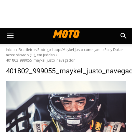
Início
Brasileiros Rodrigo Luppi/Maykel Justo começam o Rally Dakar
neste sábado (1º), em Jeddah
401802_999055_maykel_justo_navegador
401802_999055_maykel_justo_navega