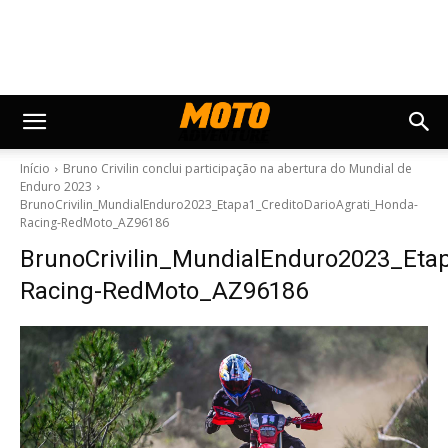
Início
Bruno Crivilin conclui participação na abertura do Mundial de
Enduro 2023
BrunoCrivilin_MundialEnduro2023_Etapa1_CreditoDarioAgrati_Honda-
Racing-RedMoto_AZ96186
BrunoCrivilin_MundialEnduro2023_Eta
Racing-RedMoto_AZ96186