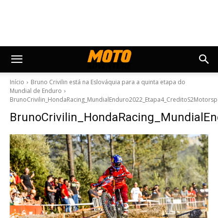
Início
Bruno Crivilin está na Eslováquia para a quinta etapa do
Mundial de Enduro
BrunoCrivilin_HondaRacing_MundialEnduro2022_Etapa4_CreditoS2Motors
BrunoCrivilin_HondaRacing_MundialE