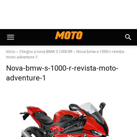
Início
Chegou a nova BMW S 1000 RR
Nova-bmw-s-1000-r-revista-
moto-adventure-1
Nova-bmw-s-1000-r-revista-moto-
adventure-1