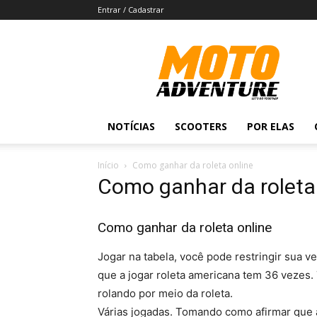
Entrar / Cadastrar
Revista
Moto
Adventure
NOTÍCIAS
SCOOTERS
POR ELAS
Início
Como ganhar da roleta online
Como ganhar da roleta
Como ganhar da roleta online
Jogar na tabela, você pode restringir sua v
que a jogar roleta americana tem 36 vezes. 
rolando por meio da roleta.
Várias jogadas. Tomando como afirmar que a