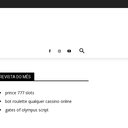
REVISTA DO MÊS
prince 777 slots
bot roulette qualquer cassino online
gates of olympus script