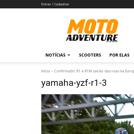
Entrar / Cadastrar
Revista
Moto
Adventure
NOTÍCIAS
SCOOTERS
POR ELAS
Início
Confirmado: R1 e R1M sairão das ruas na Euro
yamaha-yzf-r1-3