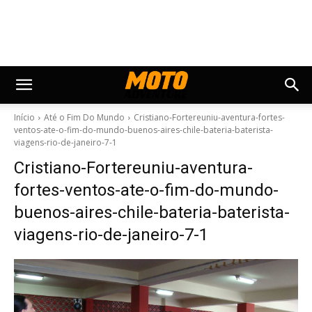
Início
Até o Fim Do Mundo
Cristiano-Fortereuniu-aventura-fortes-
ventos-ate-o-fim-do-mundo-buenos-aires-chile-bateria-baterista-
viagens-rio-de-janeiro-7-1
Cristiano-Fortereuniu-aventura-
fortes-ventos-ate-o-fim-do-mundo-
buenos-aires-chile-bateria-baterista-
viagens-rio-de-janeiro-7-1