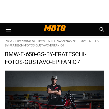
Início
Customização – BMW F 650 1994 Scrambler
BMW-F-650-GS-
BY-FRATESCHI-FOTOS-GUSTAVO-EPIFANIO7
BMW-F-650-GS-BY-FRATESCHI-
FOTOS-GUSTAVO-EPIFANIO7