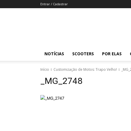
Entrar / Cadastrar
Revista
Moto
Adventure
NOTÍCIAS
SCOOTERS
POR ELAS
Início
Customização de Motos: Trapo Velho!
_MG_
_MG_2748