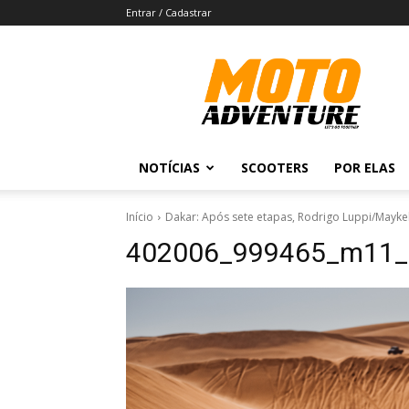
Entrar / Cadastrar
Revista
Moto
Adventure
NOTÍCIAS
SCOOTERS
POR ELAS
Início
Dakar: Após sete etapas, Rodrigo Luppi/Mayke
402006_999465_m11_