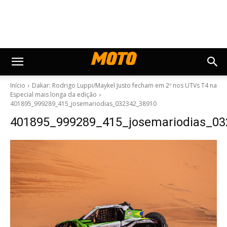
Início
Dakar: Rodrigo Luppi/Maykel Justo fecham em 2º nos UTVs T4 na
Especial mais longa da edição
401895_999289_415_josemariodias_032342_38910
401895_999289_415_josemariodias_0