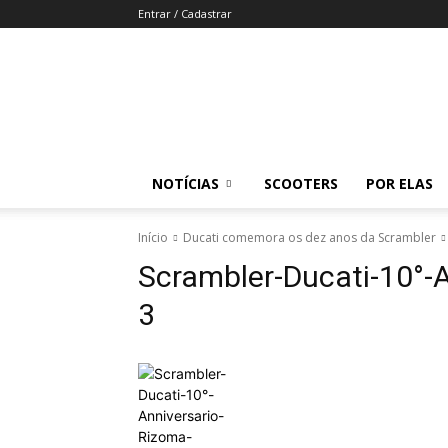
Entrar / Cadastrar
Revista
Moto
Adventure
NOTÍCIAS
SCOOTERS
POR ELAS
Início
Ducati comemora os dez anos da Scrambler
Scrambler-Ducati-10°-A
3