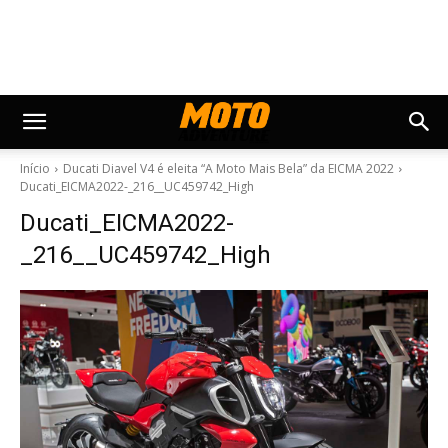
Início
Ducati Diavel V4 é eleita “A Moto Mais Bela” da EICMA 2022
Ducati_EICMA2022-_216__UC459742_High
Ducati_EICMA2022-
_216__UC459742_High