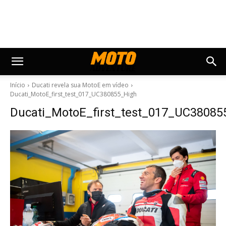
Início
Ducati revela sua MotoE em vídeo
Ducati_MotoE_first_test_017_UC380855_High
Ducati_MotoE_first_test_017_UC38085