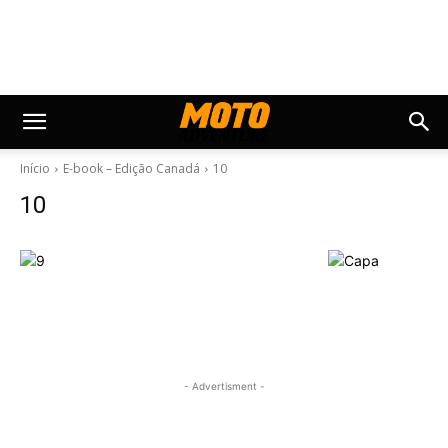
Início
E-book – Edição Canadá
10
10
- Advertisment -