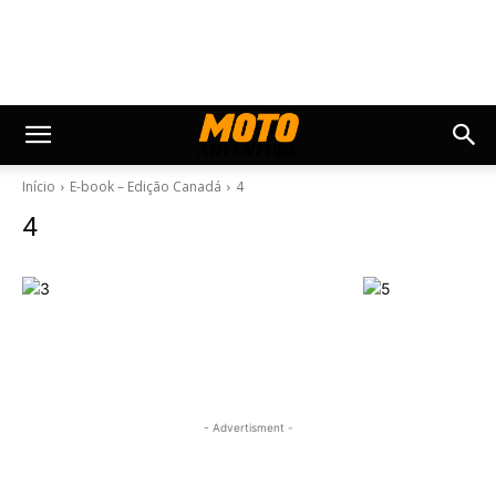
Início
E-book – Edição Canadá
4
4
- Advertisment -