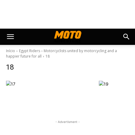
Início
Egypt Riders – Motorcyclists united by motorcycling and a
happier future for all
18
18
- Advertisment -