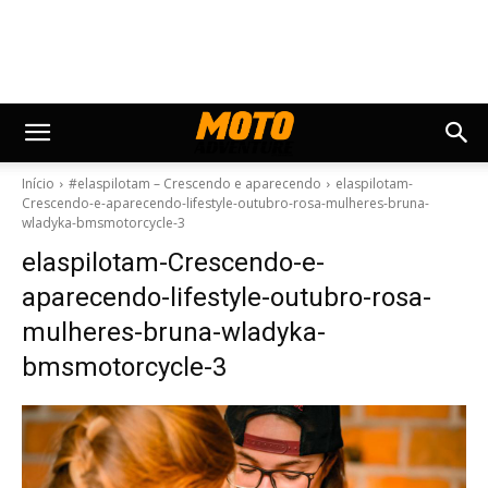
Início
#elaspilotam – Crescendo e aparecendo
elaspilotam-
Crescendo-e-aparecendo-lifestyle-outubro-rosa-mulheres-bruna-
wladyka-bmsmotorcycle-3
elaspilotam-Crescendo-e-
aparecendo-lifestyle-outubro-rosa-
mulheres-bruna-wladyka-
bmsmotorcycle-3