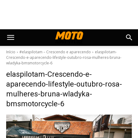
Início
#elaspilotam – Crescendo e aparecendo
elaspilotam-
Crescendo-e-aparecendo-lifestyle-outubro-rosa-mulheres-bruna-
wladyka-bmsmotorcycle-6
elaspilotam-Crescendo-e-
aparecendo-lifestyle-outubro-rosa-
mulheres-bruna-wladyka-
bmsmotorcycle-6