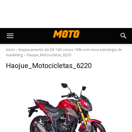
Início
Emplacamento da DR 160 cresce 18% com nova estratégia de
marketing
Haojue_Motocicletas_6220
Haojue_Motocicletas_6220