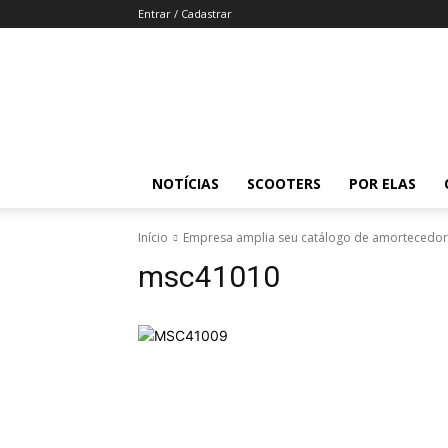
Entrar / Cadastrar
Revista
Moto
Adventure
NOTÍCIAS
SCOOTERS
POR ELAS
Início
Empresa amplia seu catálogo de amortecedor
msc41010