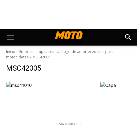
Início
Empresa amplia seu catálogo de amortecedores para
motocicletas
MSC42005
MSC42005
- Advertisment -