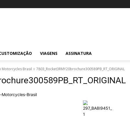
CUSTOMIZAÇÃO
VIAGENS
ASSINATURA
h Motorcycles Brasil
7803_Rocket3RMY20brochure300589PB_RT_ORIGINAL
rochure300589PB_RT_ORIGINAL