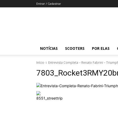
Entrar / Cadastrar
Revista
Moto
Adventure
NOTÍCIAS
SCOOTERS
POR ELAS
Início
Entrevista Completa – Renato Fabrini – Triump
7803_Rocket3RMY20b