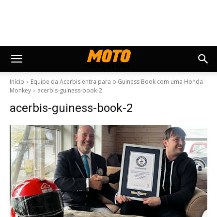
Início
Equipe da Acerbis entra para o Guiness Book com uma Honda
Monkey
acerbis-guiness-book-2
acerbis-guiness-book-2