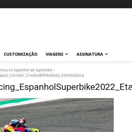
CUSTOMIZAÇÃO
VIAGENS
ASSINATURA
ência no Espanhol de Superbike
apa2_Corrida1_Credito@lifebelucky_333A9262xcq
ing_EspanholSuperbike2022_Eta