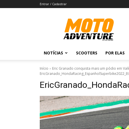
Entrar / Cadastrar
Revista
Moto
Adventure
NOTÍCIAS
SCOOTERS
POR ELAS
Início
Eric Granado conquista mais um pódio em Val
EricGranado_HondaRacing_EspanholSuperbike2022_Et
EricGranado_HondaRac