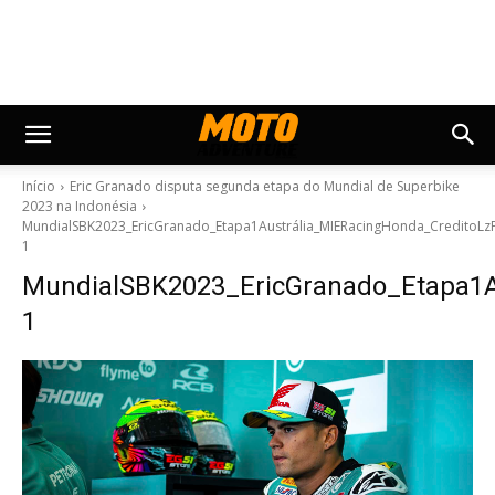
Início
Eric Granado disputa segunda etapa do Mundial de Superbike
2023 na Indonésia
MundialSBK2023_EricGranado_Etapa1Austrália_MIERacingHonda_CreditoLz
1
MundialSBK2023_EricGranado_Etapa1Au
1