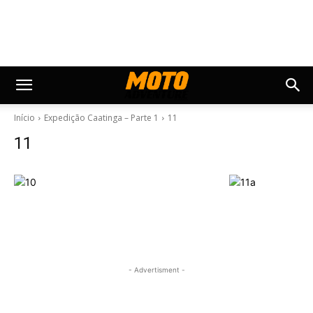
Início
Expedição Caatinga – Parte 1
11
11
- Advertisment -