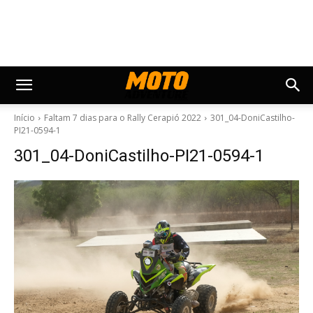
Início
Faltam 7 dias para o Rally Cerapió 2022
301_04-DoniCastilho-
PI21-0594-1
301_04-DoniCastilho-PI21-0594-1