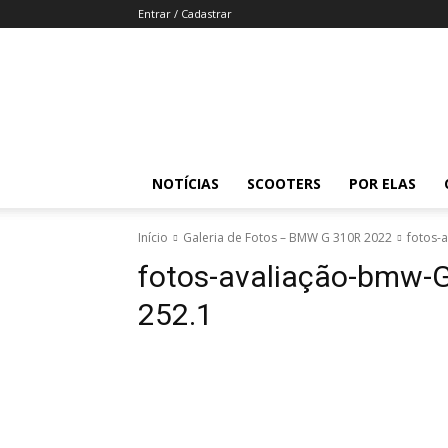
Entrar / Cadastrar
Revista
Moto
Adventure
NOTÍCIAS
SCOOTERS
POR ELAS
Início
Galeria de Fotos – BMW G 310R 2022
fotos-
fotos-avaliação-bmw
252.1