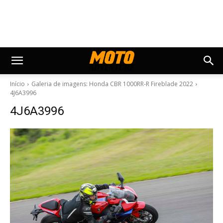
Início
Galeria de imagens: Honda CBR 1000RR-R Fireblade 2022
4J6A3996
4J6A3996