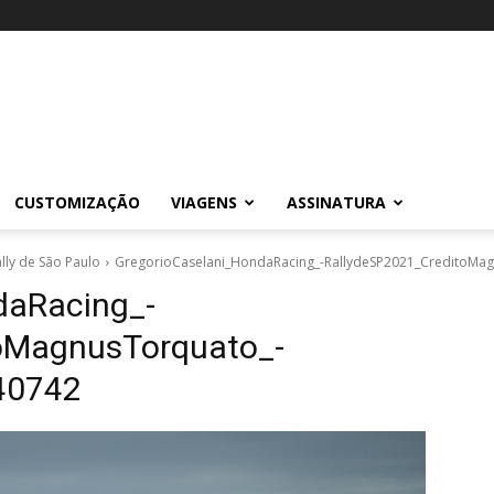
CUSTOMIZAÇÃO
VIAGENS
ASSINATURA
ly de São Paulo
GregorioCaselani_HondaRacing_-RallydeSP2021_CreditoM
daRacing_-
oMagnusTorquato_-
40742