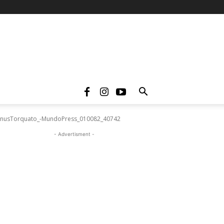
agnusTorquato_-MundoPress_010082_40742
- Advertisment -