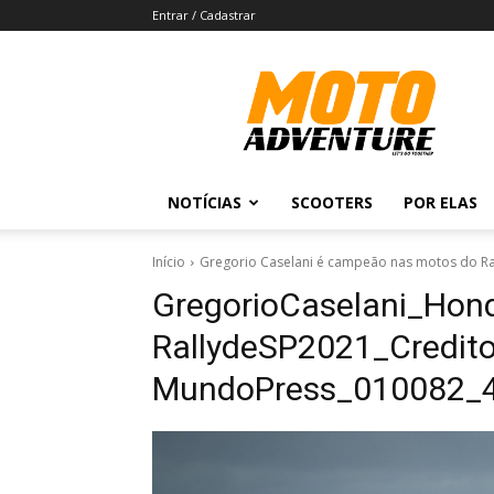
Entrar / Cadastrar
Revista
Moto
Adventure
NOTÍCIAS
SCOOTERS
POR ELAS
Início
Gregorio Caselani é campeão nas motos do Ral
GregorioCaselani_Hon
RallydeSP2021_Credit
MundoPress_010082_