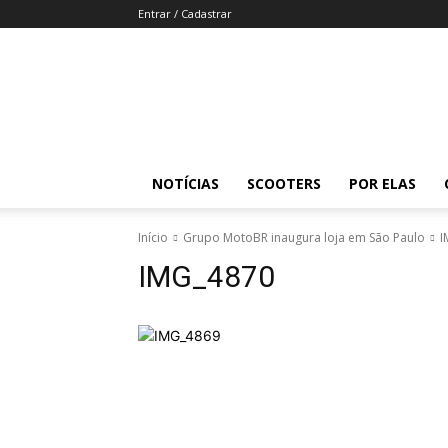
Entrar / Cadastrar
Revista
Moto
Adventure
NOTÍCIAS
SCOOTERS
POR ELAS
Início
Grupo MotoBR inaugura loja em São Paulo
I
IMG_4870